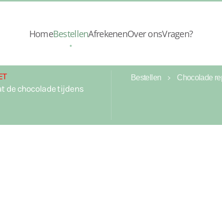
Home
Bestellen
Afrekenen
Over ons
Vragen?
ET
Bestellen
Chocolade re
t de chocolade tijdens