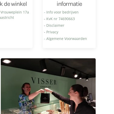
k de winkel
informatie
 Vrouweplein 17a
- Info voor bedrijven
astricht
-
KvK nr 74690663
-
Disclaimer
-
Privacy
- Algemene Voorwaarden