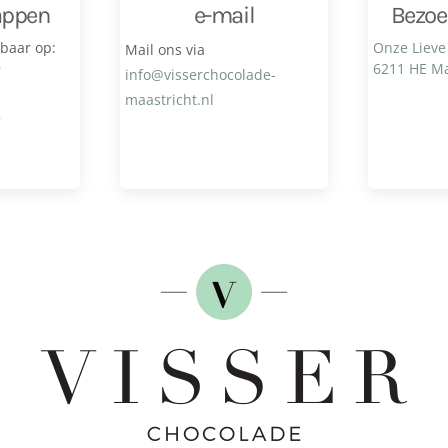
appen
e-mail
Bezoe
kbaar op:
Onze Lieve
Mail ons via
9
6211 HE Ma
info@visser­chocolade­
maastricht.nl
8