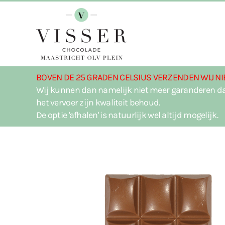
Terug naar hoofdinhoud
BOVEN DE 25 GRADEN CELSIUS VERZENDEN WIJ NI
Wij kunnen dan namelijk niet meer garanderen da
het vervoer zijn kwaliteit behoud.
De optie 'afhalen' is natuurlijk wel altijd mogelijk.