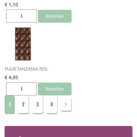
€ 1,10
PUUR TANZANIA 75%
€ 4,95
1
2
3
4