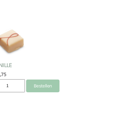
NILLE
,75