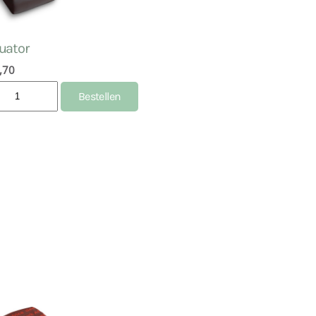
uator
,70