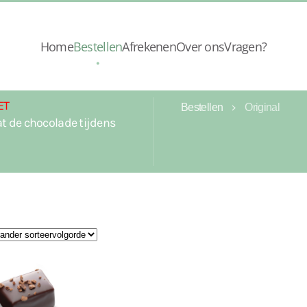
Home
Bestellen
Afrekenen
Over ons
Vragen?
ET
Bestellen
Original
t de chocolade tijdens
t by