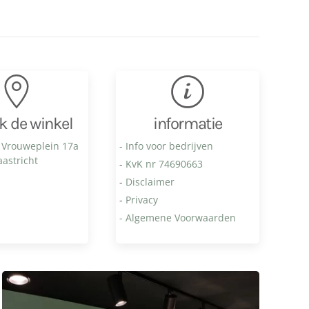
k de winkel
informatie
 Vrouweplein 17a
- Info voor bedrijven
astricht
-
KvK nr 74690663
-
Disclaimer
-
Privacy
- Algemene Voorwaarden