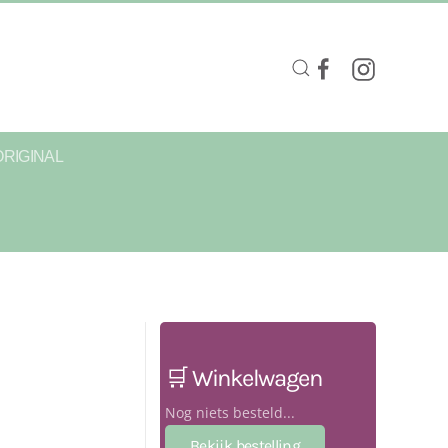
ORIGINAL
🛒 Winkelwagen
Nog niets besteld...