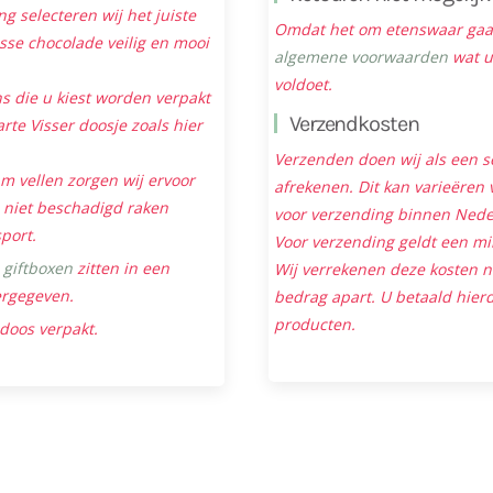
ng selecteren wij het juiste
Omdat het om etenswaar gaat 
sse chocolade veilig en mooi
algemene voorwaarden
wat u
voldoet.
s die u kiest worden verpakt
Verzendkosten
rte Visser doosje zoals hier
Verzenden doen wij als een s
m vellen zorgen wij ervoor
afrekenen. Dit kan varieëren v
niet beschadigd raken
voor verzending binnen Neder
sport.
Voor verzending geldt een mi
e
giftboxen
zitten in een
Wij verrekenen deze kosten 
ergegeven.
bedrag apart. U betaald hierd
producten.
 doos verpakt.