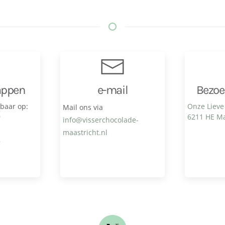
appen
e-mail
Bezoe
kbaar op:
Onze Lieve
Mail ons via
9
6211 HE Ma
info@visser­chocolade­
maastricht.nl
8