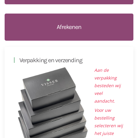
Afrekenen
Verpakking en verzending
Aan de
verpakking
besteden wij
veel
aandacht.
Voor uw
bestelling
selecteren wij
het juiste