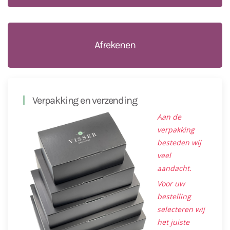
Afrekenen
Verpakking en verzending
Aan de
verpakking
besteden wij
veel
aandacht.
Voor uw
bestelling
selecteren wij
het juiste