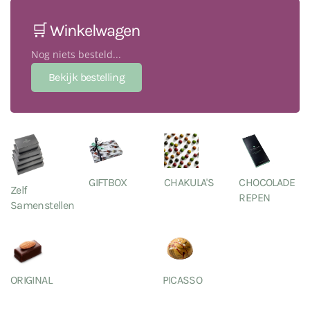
🛒 Winkelwagen
Nog niets besteld...
GIFTBOX
CHAKULA'S
CHOCOLADE
Zelf
REPEN
Samenstellen
ORIGINAL
PICASSO