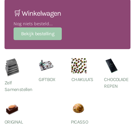
🛒 Winkelwagen
Nog niets besteld...
GIFTBOX
CHAKULA'S
CHOCOLADE
Zelf
REPEN
Samenstellen
ORIGINAL
PICASSO