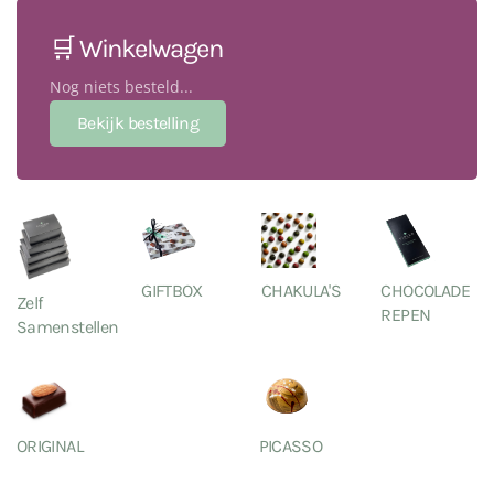
🛒 Winkelwagen
Nog niets besteld...
GIFTBOX
CHAKULA'S
CHOCOLADE
Zelf
REPEN
Samenstellen
ORIGINAL
PICASSO