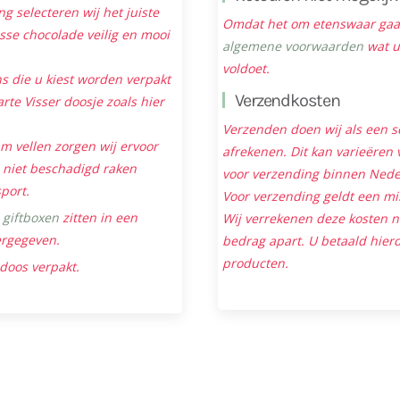
ng selecteren wij het juiste
Omdat het om etenswaar gaat 
sse chocolade veilig en mooi
algemene voorwaarden
wat u
voldoet.
s die u kiest worden verpakt
Verzendkosten
rte Visser doosje zoals hier
Verzenden doen wij als een s
m vellen zorgen wij ervoor
afrekenen. Dit kan varieëren v
niet beschadigd raken
voor verzending binnen Neder
sport.
Voor verzending geldt een mi
e
giftboxen
zitten in een
Wij verrekenen deze kosten 
ergegeven.
bedrag apart. U betaald hierd
producten.
 doos verpakt.