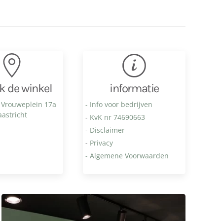
k de winkel
informatie
 Vrouweplein 17a
- Info voor bedrijven
astricht
-
KvK nr 74690663
-
Disclaimer
-
Privacy
- Algemene Voorwaarden