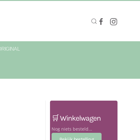
ORIGINAL
🛒 Winkelwagen
Nog niets besteld...