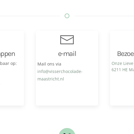
appen
e-mail
Bezoe
kbaar op:
Onze Lieve
Mail ons via
9
6211 HE Ma
info@visser­chocolade­
maastricht.nl
8