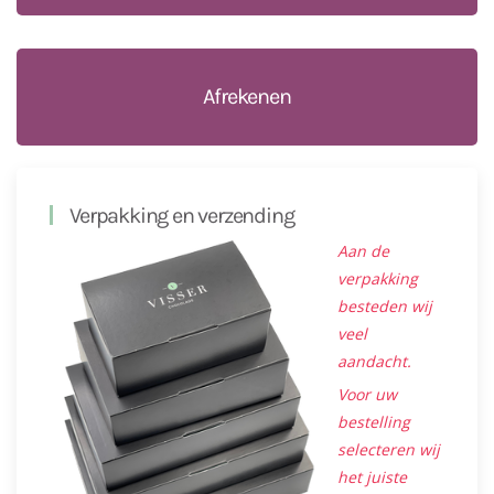
Afrekenen
Verpakking en verzending
Aan de
verpakking
besteden wij
veel
aandacht.
Voor uw
bestelling
selecteren wij
het juiste