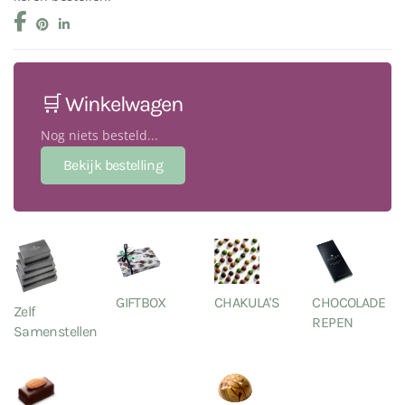
🛒 Winkelwagen
Nog niets besteld...
GIFTBOX
CHAKULA'S
CHOCOLADE
Zelf
REPEN
Samenstellen