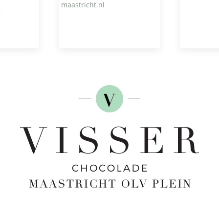
maastricht.nl
8