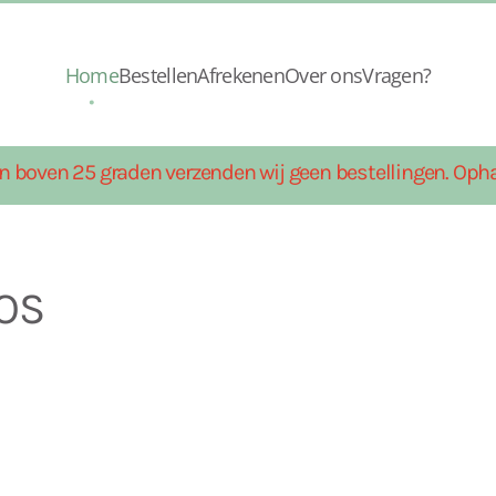
Home
Bestellen
Afrekenen
Over ons
Vragen?
n boven 25 graden verzenden wij geen bestellingen. Opha
OS