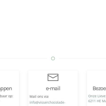
appen
e-mail
Bezoe
kbaar op:
Onze Lieve
Mail ons via
9
6211 HE Ma
info@visser­chocolade­