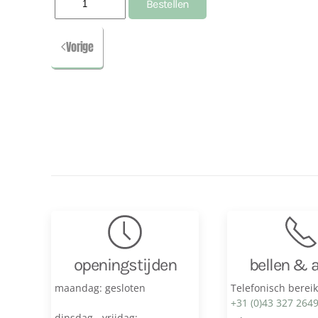
Vorige
openingstijden
bellen & 
maandag: gesloten
Telefonisch berei
+31 (0)43 327 264
dinsdag - vrijdag: