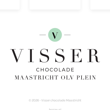
©
2026
- Visser chocolade Maastricht
brainy.nl