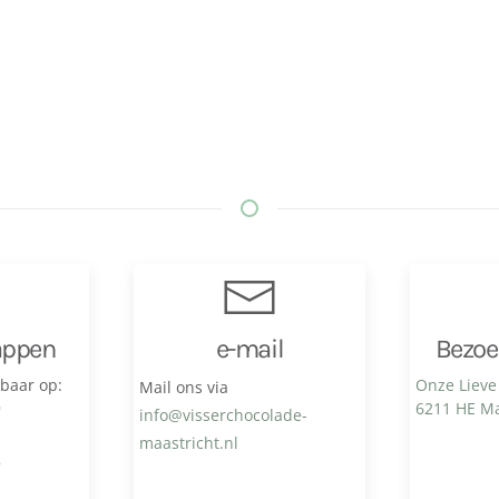
appen
e-mail
Bezoe
kbaar op:
Onze Lieve
Mail ons via
9
6211 HE Ma
info@visser­chocolade­
maastricht.nl
8