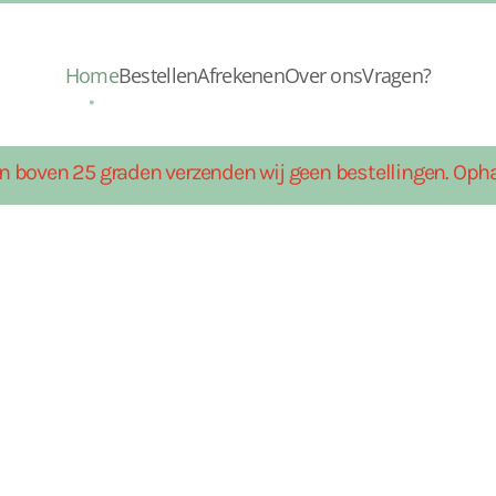
Home
Bestellen
Afrekenen
Over ons
Vragen?
n boven 25 graden verzenden wij geen bestellingen. Opha