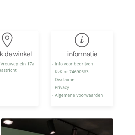
k de winkel
informatie
 Vrouweplein 17a
- Info voor bedrijven
astricht
-
KvK nr 74690663
-
Disclaimer
-
Privacy
- Algemene Voorwaarden