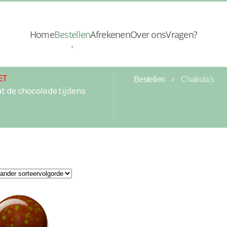
Home
Bestellen
Afrekenen
Over ons
Vragen?
ET
Bestellen
Chakula's
t de chocolade tijdens
t by