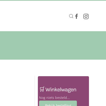
🛒 Winkelwagen
Nog niets besteld...