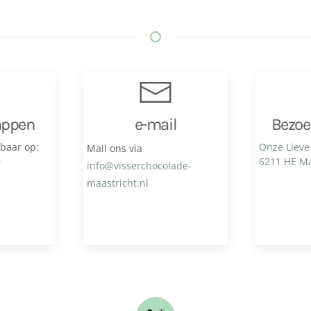
appen
e-mail
Bezoe
kbaar op:
Onze Lieve
Mail ons via
9
6211 HE Ma
info@visser­chocolade­
maastricht.nl
8