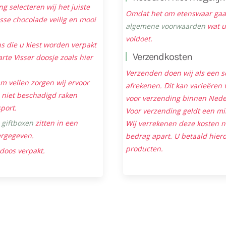
ng selecteren wij het juiste
Omdat het om etenswaar gaat 
sse chocolade veilig en mooi
algemene voorwaarden
wat u
voldoet.
s die u kiest worden verpakt
Verzendkosten
rte Visser doosje zoals hier
Verzenden doen wij als een s
m vellen zorgen wij ervoor
afrekenen. Dit kan varieëren v
niet beschadigd raken
voor verzending binnen Neder
sport.
Voor verzending geldt een mi
e
giftboxen
zitten in een
Wij verrekenen deze kosten 
ergegeven.
bedrag apart. U betaald hierd
producten.
 doos verpakt.