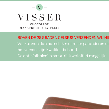
Terug naar hoofdinhoud
BOVEN DE 25 GRADEN CELSIUS VERZENDEN WIJ NI
Wij kunnen dan namelijk niet meer garanderen da
het vervoer zijn kwaliteit behoud.
De optie 'afhalen' is natuurlijk wel altijd mogelijk.