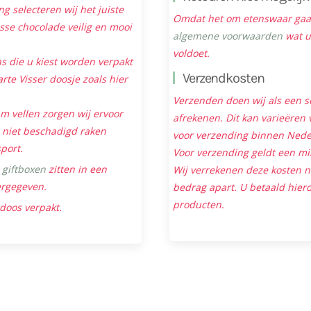
ng selecteren wij het juiste
Omdat het om etenswaar gaat 
sse chocolade veilig en mooi
algemene voorwaarden
wat u
voldoet.
s die u kiest worden verpakt
Verzendkosten
rte Visser doosje zoals hier
Verzenden doen wij als een s
m vellen zorgen wij ervoor
afrekenen. Dit kan varieëren v
niet beschadigd raken
voor verzending binnen Neder
sport.
Voor verzending geldt een mi
e
giftboxen
zitten in een
Wij verrekenen deze kosten 
ergegeven.
bedrag apart. U betaald hierd
producten.
 doos verpakt.