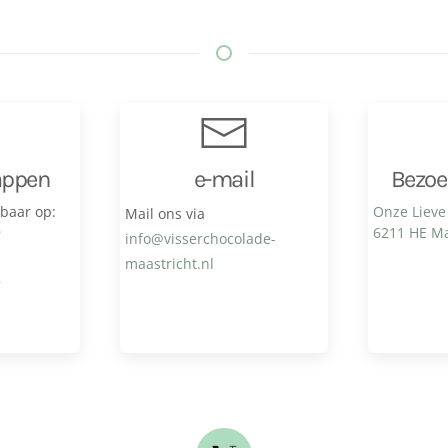
appen
e-mail
Bezoe
kbaar op:
Onze Lieve
Mail ons via
9
6211 HE Ma
info@visser­chocolade­
maastricht.nl
8