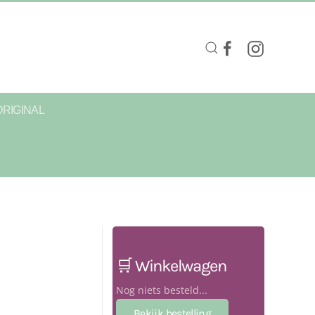
ORIGINAL
🛒 Winkelwagen
Nog niets besteld...