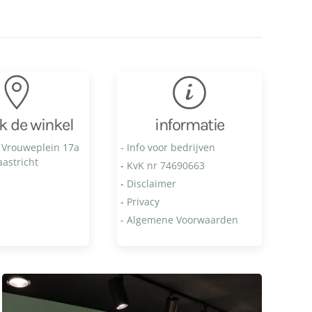
k de winkel
informatie
 Vrouweplein 17a
- Info voor bedrijven
astricht
-
KvK nr 74690663
-
Disclaimer
-
Privacy
- Algemene Voorwaarden