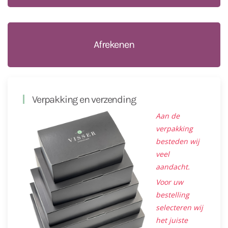
Afrekenen
Verpakking en verzending
Aan de
verpakking
besteden wij
veel
aandacht.
Voor uw
bestelling
selecteren wij
het juiste