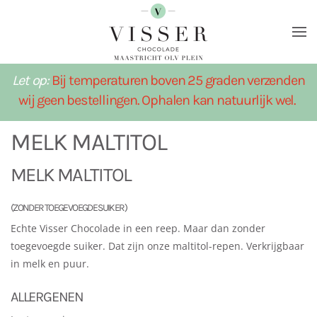
Terug naar hoofdinhoud
Let op:
Bij temperaturen boven 25 graden verzenden
wij geen bestellingen. Ophalen kan natuurlijk wel.
MELK MALTITOL
MELK MALTITOL
(ZONDER TOEGEVOEGDE SUIKER)
Echte Visser Chocolade in een reep. Maar dan zonder
toegevoegde suiker. Dat zijn onze maltitol-repen. Verkrijgbaar
in melk en puur.
ALLERGENEN