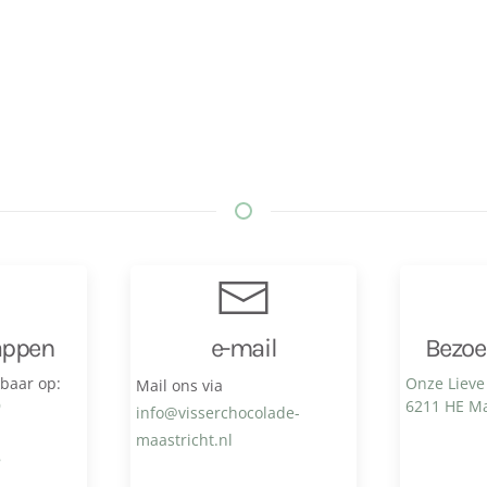
appen
e-mail
Bezoe
kbaar op:
Onze Lieve
Mail ons via
9
6211 HE Ma
info@visser­chocolade­
maastricht.nl
8