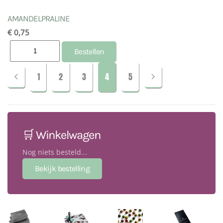
AMANDELPRALINE
€ 0,75
1
2
3
4
5
🛒 Winkelwagen
Nog niets besteld...