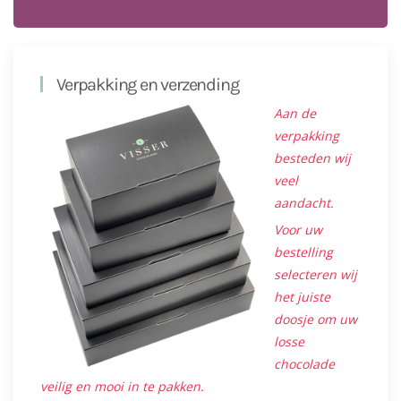
Verpakking en verzending
Aan de
verpakking
besteden wij
veel
aandacht.
Voor uw
bestelling
selecteren wij
het juiste
doosje om uw
losse
chocolade
veilig en mooi in te pakken.