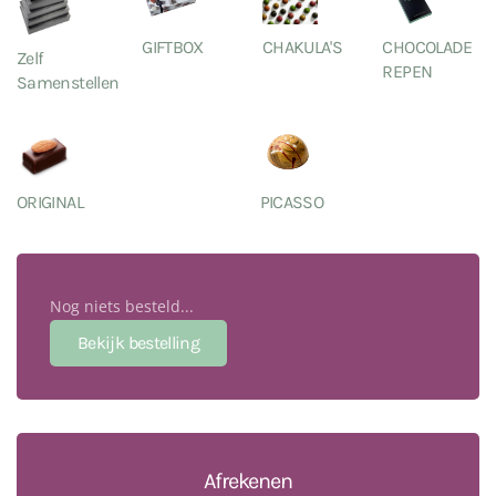
GIFTBOX
CHAKULA'S
CHOCOLADE
Zelf
REPEN
Samenstellen
ORIGINAL
PICASSO
Nog niets besteld...
Afrekenen